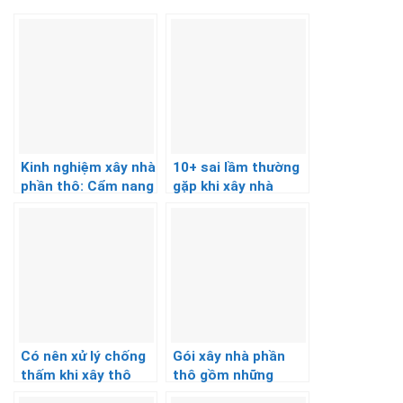
Kinh nghiệm xây nhà
10+ sai lầm thường
phần thô: Cẩm nang
gặp khi xây nhà
cần thiết
phần thô và cách
khắc phục
Có nên xử lý chống
Gói xây nhà phần
thấm khi xây thô
thô gồm những
không?
hạng mục nào?