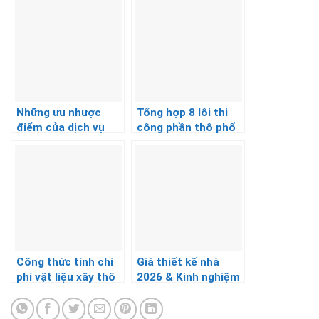
Những ưu nhược
Tổng hợp 8 lỗi thi
điểm của dịch vụ
công phần thô phổ
xây nhà thô trọn gói
biến và cách khắc
phục [Cập nhật
2026]
Công thức tính chi
Giá thiết kế nhà
phí vật liệu xây thô
2026 & Kinh nghiệm
nhà 3 tầng 100m² 1
chọn đơn vị thế kế
sàn