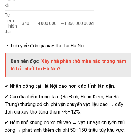
kề
Từ
Liêm
340
4.000.000
~1.360.000.000đ
– hiện
đại
📌 Lưu ý về đơn giá xây thô tại Hà Nội.
Bạn nên đọc
Xây nhà phần thô mùa nào trong năm
là tốt nhất tại Hà Nội?
✔
Nhân công tại Hà Nội cao hơn các tỉnh lân cận.
✔ Các địa điểm trung tâm (Ba Đình, Hoàn Kiếm, Hai Bà
Trưng) thường có chi phí vận chuyển vật liệu cao → đẩy
đơn giá xây thô tăng thêm ~5–12%.
✔ Hẻm nhỏ không có xe tải vào → vật tư vận chuyển thủ
công → phát sinh thêm chi phí 50–150 triệu tùy khu vực.