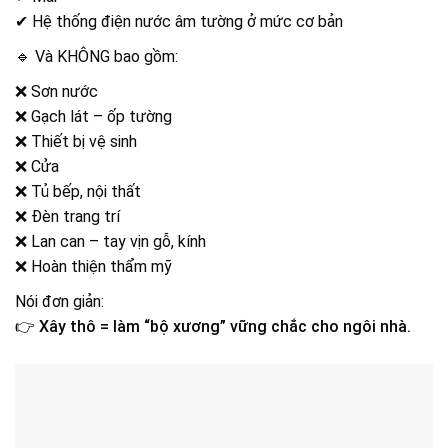
✔ Hệ thống điện nước âm tường ở mức cơ bản
🔹 Và KHÔNG bao gồm:
❌ Sơn nước
❌ Gạch lát – ốp tường
❌ Thiết bị vệ sinh
❌ Cửa
❌ Tủ bếp, nội thất
❌ Đèn trang trí
❌ Lan can – tay vịn gỗ, kính
❌ Hoàn thiện thẩm mỹ
Nói đơn giản:
👉
Xây thô = làm “bộ xương” vững chắc cho ngôi nhà.