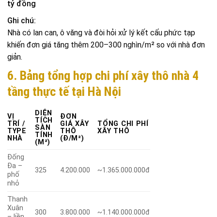
tỷ đồng
Ghi chú:
Nhà có lan can, ô văng và đòi hỏi xử lý kết cấu phức tạp
khiến đơn giá tăng thêm 200–300 nghìn/m² so với nhà đơn
giản.
6. Bảng tổng hợp chi phí xây thô nhà 4
tầng thực tế tại Hà Nội
DIỆN
VỊ
ĐƠN
TÍCH
TRÍ /
GIÁ XÂY
TỔNG CHI PHÍ
SÀN
TYPE
THÔ
XÂY THÔ
TÍNH
NHÀ
(Đ/M²)
(M²)
Đống
Đa –
325
4.200.000
~1.365.000.000đ
phố
nhỏ
Thanh
Xuân
300
3.800.000
~1.140.000.000đ
– liền