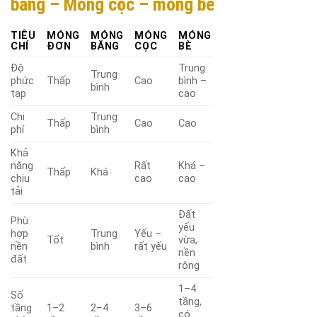
băng – Móng cọc – móng bè
TIÊU
MÓNG
MÓNG
MÓNG
MÓNG
CHÍ
ĐƠN
BĂNG
CỌC
BÈ
Độ
Trung
Trung
phức
Thấp
Cao
bình –
bình
tạp
cao
Chi
Trung
Thấp
Cao
Cao
phí
bình
Khả
năng
Rất
Khá –
Thấp
Khá
chịu
cao
cao
tải
Đất
Phù
yếu
hợp
Trung
Yếu –
Tốt
vừa,
nền
bình
rất yếu
nền
đất
rộng
1–4
Số
tầng,
tầng
1–2
2–4
3–6
có