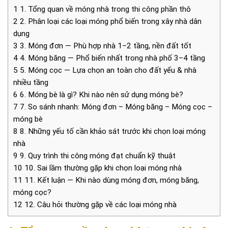
1
1. Tổng quan về móng nhà trong thi công phần thô
2
2. Phân loại các loại móng phổ biến trong xây nhà dân
dụng
3
3. Móng đơn — Phù hợp nhà 1–2 tầng, nền đất tốt
4
4. Móng băng — Phổ biến nhất trong nhà phố 3–4 tầng
5
5. Móng cọc — Lựa chọn an toàn cho đất yếu & nhà
nhiều tầng
6
6. Móng bè là gì? Khi nào nên sử dụng móng bè?
7
7. So sánh nhanh: Móng đơn – Móng băng – Móng cọc –
móng bè
8
8. Những yếu tố cần khảo sát trước khi chọn loại móng
nhà
9
9. Quy trình thi công móng đạt chuẩn kỹ thuật
10
10. Sai lầm thường gặp khi chọn loại móng nhà
11
11. Kết luận — Khi nào dùng móng đơn, móng băng,
móng cọc?
12
12. Câu hỏi thường gặp về các loại móng nhà