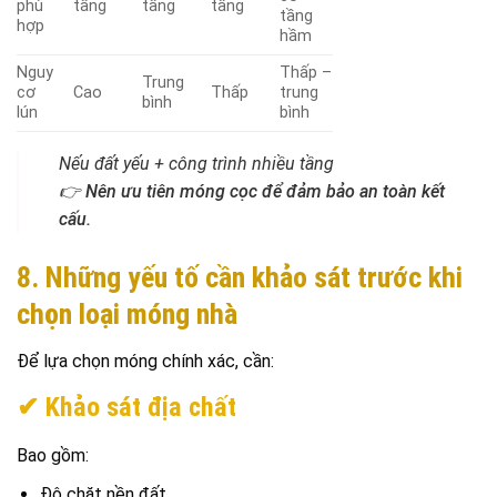
phù
tầng
tầng
tầng
tầng
hợp
hầm
Nguy
Thấp –
Trung
cơ
Cao
Thấp
trung
bình
lún
bình
Nếu đất yếu + công trình nhiều tầng
👉
Nên ưu tiên móng cọc để đảm bảo an toàn kết
cấu.
8. Những yếu tố cần khảo sát trước khi
chọn loại móng nhà
Để lựa chọn móng chính xác, cần:
✔ Khảo sát địa chất
Bao gồm:
Độ chặt nền đất