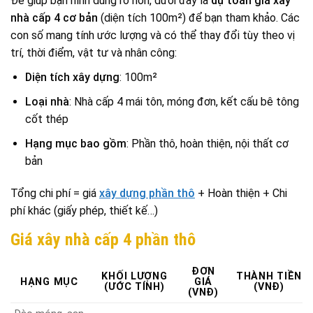
Để giúp bạn hình dung rõ hơn, dưới đây là
dự toán giá xây
nhà cấp 4 cơ bản
(diện tích 100m²) để bạn tham khảo. Các
con số mang tính ước lượng và có thể thay đổi tùy theo vị
trí, thời điểm, vật tư và nhân công:
Diện tích xây dựng
: 100m²
Loại nhà
: Nhà cấp 4 mái tôn, móng đơn, kết cấu bê tông
cốt thép
Hạng mục bao gồm
: Phần thô, hoàn thiện, nội thất cơ
bản
Tổng chi phí = giá
xây dựng phần thô
+ Hoàn thiện + Chi
phí khác (giấy phép, thiết kế…)
Giá xây nhà cấp 4 phần thô
ĐƠN
KHỐI LƯỢNG
THÀNH TIỀN
HẠNG MỤC
GIÁ
(ƯỚC TÍNH)
(VNĐ)
(VNĐ)