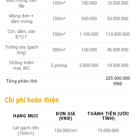
Đào móng, san
100m²
100.000
10.000.000
lấp
Móng đơn +
100m²
500.000
50.000.000
dầm móng
Cột, dầm, sàn
100m²
1.100.000
110.000.000
BTCT
Tường xây (gạch
300m²
150.000
45.000.000
ống)
Chống thấm
2 phòng
5.000.000
10.000.000
mái, WC
225.000.000
Tổng phần thô
VNĐ
Chi phí hoàn thiện
ĐƠN GIÁ
THÀNH TIỀN (ƯỚC
HẠNG MỤC
(VNĐ)
TÍNH)
Lát gạch nền
150.000/m²
15.000.000
(100m²)