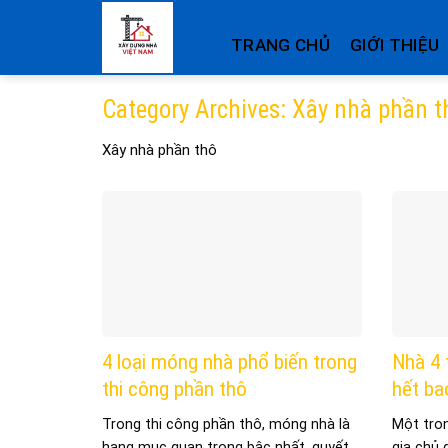
Skip
to
TRANG CHỦ
GIỚI THIỆU
content
Category Archives:
Xây nhà phần t
Xây nhà phần thô
4 loại móng nhà phổ biến trong
Nhà 4 
thi công phần thô
hết ba
Trong thi công phần thô, móng nhà là
Một tro
hạng mục quan trọng bậc nhất, quyết ...
gia chủ 