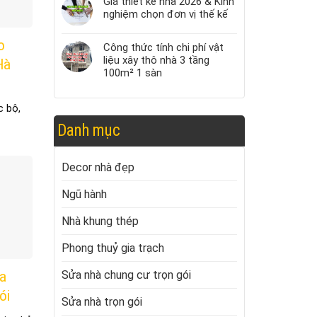
Giá thiết kế nhà 2026 & Kinh
nghiệm chọn đơn vị thế kế
o
Công thức tính chi phí vật
liệu xây thô nhà 3 tầng
Hà
100m² 1 sàn
c bộ,
Danh mục
Decor nhà đẹp
Ngũ hành
Nhà khung thép
Phong thuỷ gia trạch
Sửa nhà chung cư trọn gói
a
ói
Sửa nhà trọn gói