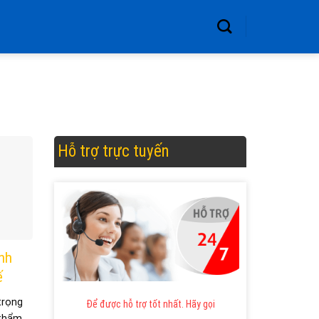
Hỗ trợ trực tuyến
inh
ế
trọng
Để được hỗ trợ tốt nhất. Hãy gọi
hẩm ...