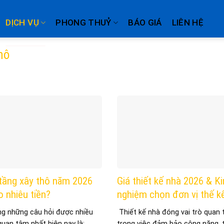
DỊCH VỤ
PHONG THUỶ
BÁO GIÁ
LIÊN HỆ
hô
tầng xây thô năm 2026
Giá thiết kế nhà 2026 & K
o nhiêu tiền?
nghiệm chọn đơn vị thế k
ng những câu hỏi được nhiều
Thiết kế nhà đóng vai trò quan 
quan tâm nhất hiện nay là: ...
trong việc đảm bảo công năng, t