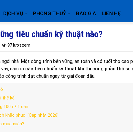
DỊCH VỤ
PHONG THUỶ
BÁO GIÁ
LIÊN HỆ
ững tiêu chuẩn kỹ thuật nào?
97 lượt xem
 ngôi nhà. Một công trình bền vững, an toàn và có tuổi thọ cao 
ì vậy, nắm rõ
các tiêu chuẩn kỹ thuật khi thi công phần thô
sẽ 
bảo công trình đạt chuẩn ngay từ giai đoạn đầu.
hô
ị thế kế
ầng 100m² 1 sàn
ách khắc phục [Cập nhật 2026]
ào mùa xuân?