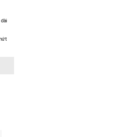
 dài
 nứt