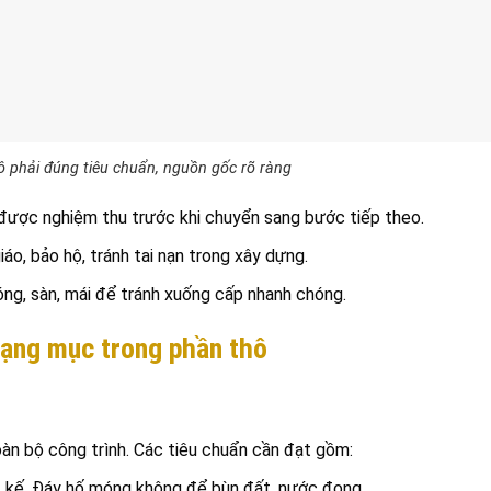
hô phải đúng tiêu chuẩn, nguồn gốc rõ ràng
được nghiệm thu trước khi chuyển sang bước tiếp theo.
iáo, bảo hộ, tránh tai nạn trong xây dựng.
óng, sàn, mái để tránh xuống cấp nhanh chóng.
hạng mục trong phần thô
oàn bộ công trình. Các tiêu chuẩn cần đạt gồm:
ết kế. Đáy hố móng không để bùn đất, nước đọng.