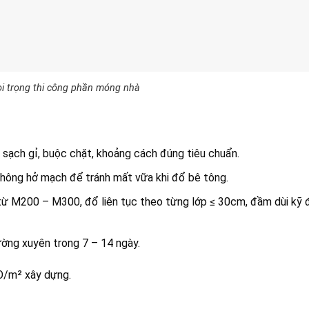
oi trọng thi công phần móng nhà
i sạch gỉ, buộc chặt, khoảng cách đúng tiêu chuẩn.
không hở mạch để tránh mất vữa khi đổ bê tông.
ừ M200 – M300, đổ liên tục theo từng lớp ≤ 30cm, đầm dùi kỹ đ
ường xuyên trong 7 – 14 ngày.
Đ/m² xây dựng.