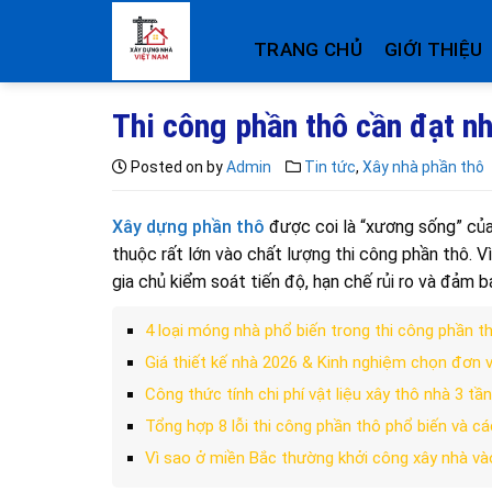
Skip
to
TRANG CHỦ
GIỚI THIỆU
content
Thi công phần thô cần đạt nh
Posted on
by
Admin
Tin tức
,
Xây nhà phần thô
Xây dựng phần thô
được coi là “xương sống” của
thuộc rất lớn vào chất lượng thi công phần thô. V
gia chủ kiểm soát tiến độ, hạn chế rủi ro và đảm 
4 loại móng nhà phổ biến trong thi công phần t
Giá thiết kế nhà 2026 & Kinh nghiệm chọn đơn v
Công thức tính chi phí vật liệu xây thô nhà 3 t
Tổng hợp 8 lỗi thi công phần thô phổ biến và c
Vì sao ở miền Bắc thường khởi công xây nhà v