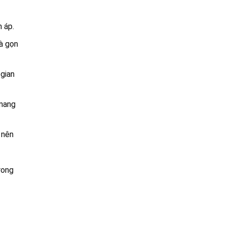
 áp.
và gọn
 gian
 mang
 nên
rong