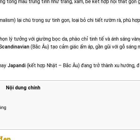
ng tông màu trung tính như trắng, xám, be kết hợp nội thất gọn 
malism) lại chú trọng sự tinh gọn, loại bỏ chi tiết rườm rà, phù hợ
họn lý tưởng với giường bọc da, phào chỉ tinh tế và ánh sáng vàn
Scandinavian
(Bắc Âu) tạo cảm giác ấm áp, gần gũi với gỗ sáng 
hay
Japandi
(kết hợp Nhật – Bắc Âu) đang trở thành xu hướng, đ
Nội dung chính
ông
đẹp