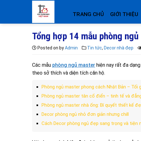
Skip
to
TRANG CHỦ
GIỚI THIỆU
content
Tổng hợp 14 mẫu phòng ngủ 
Posted on
by
Admin
Tin tức
,
Decor nhà đẹp
Các mẫu
phòng ngủ master
hiện nay rất đa dạng
theo sở thích và diện tích căn hộ.
Phòng ngủ master phong cách Nhật Bản – Tối gi
Phòng ngủ master tân cổ điển – tinh tế và đẳn
Phòng ngủ master nhà ống: Bí quyết thiết kế đẹp
Decor phòng ngủ nhỏ đơn giản nhưng chill
Cách Decor phòng ngủ đẹp sang trọng và tiện n