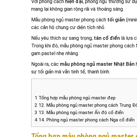
Với phong cách
hiện đại
, phòng ngủ thường sử dụ
mang lại không gian rộng rãi và thoáng sáng.
Mẫu phòng ngủ master phong cách
tối giản
(mini
các căn hộ chung cư diện tích nhỏ.
Nếu yêu thích sự sang trọng,
tân cổ điển
là lựa c
Trong khi đó, mẫu phòng ngủ master phong cách
gam pastel nhẹ nhàng.
Ngoài ra, các
mẫu
phòng ngủ master Nhật Bản
sự tối giản mà vẫn tinh tế, thanh bình.
1
Tổng hợp mẫu phòng ngủ master đẹp
2
12. Mẫu phòng ngủ master phong cách Trung Đ
3
13. Mẫu phòng ngủ master Ấn độ cổ điển
4
14. Phòng ngủ master phong cách Nga cổ điển
Tổng hợp mẫu phòng ngủ master 