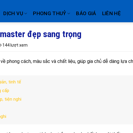
DỊCH VỤ
PHONG THUỶ
BÁO GIÁ
LIÊN HỆ
master đẹp sang trọng
144 lượt xem
 về phong cách, màu sắc và chất liệu, giúp gia chủ dễ dàng lựa c
ản, tinh tế
g cấp
, tiện nghi
ghi