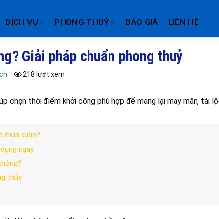
DỊCH VỤ
PHONG THUỶ
BÁO GIÁ
LIÊN HỆ
ồng? Giải pháp chuẩn phong thuỷ
ạch
218 lượt xem
iúp chọn thời điểm khởi công phù hợp để mang lại may mắn, tài lộ
ào mùa xuân?
 dụng ngay
 không?
ng thủy