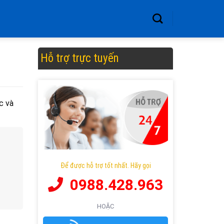
Hỗ trợ trực tuyến
c và
Để được hỗ trợ tốt nhất. Hãy gọi
0988.428.963
HOẶC