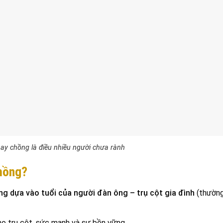
hay chồng là điều nhiều người chưa rành
chồng?
g dựa vào tuổi của người đàn ông – trụ cột gia đình
(thường
ho trụ cột, sức mạnh và sự bền vững.