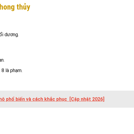
phong thủy
uổi dương.
ạn.
, 8 là phạm.
thô phổ biến và cách khắc phục [Cập nhật 2026]