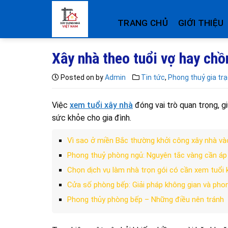
Skip
to
TRANG CHỦ
GIỚI THIỆU
content
Xây nhà theo tuổi vợ hay ch
Posted on
by
Admin
Tin tức
,
Phong thuỷ gia tr
Việc
xem tuổi xây nhà
đóng vai trò quan trọng, g
sức khỏe cho gia đình.
Vì sao ở miền Bắc thường khởi công xây nhà v
Phong thuỷ phòng ngủ: Nguyên tắc vàng cần áp
Chọn dịch vụ làm nhà trọn gói có cần xem tuổi
Cửa số phòng bếp: Giải pháp không gian và pho
Phong thủy phòng bếp – Những điều nên tránh