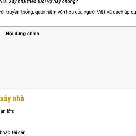
n là:
Xây nhà theo tuổi vợ hay chồng
?
với truyền thống, quan niệm văn hóa của người Việt và cách áp d
Nội dung chính
 xây nhà
ạn lớn:
hoặc tài sản.