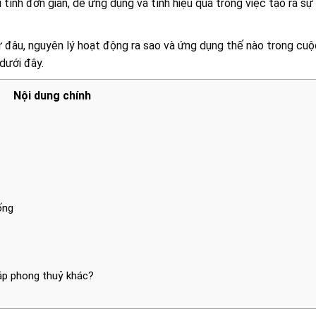
tính đơn giản, dễ ứng dụng và tính hiệu quả trong việc tạo ra sự 
ừ đâu, nguyên lý hoạt động ra sao và ứng dụng thế nào trong cu
 dưới đây.
Nội dung chính
ống
áp phong thuỷ khác?