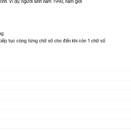
tính. Ví dụ: người sinh năm 1990, nam giới.
ng.
ì tiếp tục cộng từng chữ số cho đến khi còn 1 chữ số.