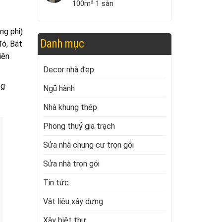
100m² 1 sàn
ng phi)
Danh mục
đó, Bát
iên
Decor nhà đẹp
ng
Ngũ hành
Nhà khung thép
Phong thuỷ gia trạch
Sửa nhà chung cư trọn gói
Sửa nhà trọn gói
Tin tức
Vật liệu xây dựng
Xây biệt thự