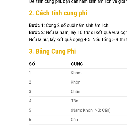
Để tính cung phi, bạn cần năm sinh âm lịch và giới 
2. Cách tính cung phi
Bước 1:
Cộng 2 số cuối năm sinh âm lịch.
Bước 2:
Nếu là
nam
, lấy 10 trừ đi kết quả vừa cộ
Nếu là
nữ
, lấy kết quả cộng + 5. Nếu tổng > 9 th
3. Bảng Cung Phi
SỐ
CUNG
1
Khảm
2
Khôn
3
Chấn
4
Tốn
5
(Nam: Khôn, Nữ: Cấn)
6
Càn