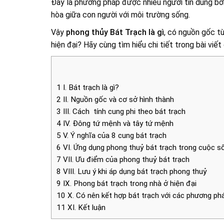
Đây là phương pháp được nhiều người tin dùng bởi 
hòa giữa con người với môi trường sống.
Vậy
phong thủy Bát Trạch là gì
, có nguồn gốc t
hiện đại? Hãy cùng tìm hiểu chi tiết trong bài viết
1
I. Bát trạch là gì?
2
II. Nguồn gốc và cơ sở hình thành
3
III. Cách tính cung phi theo bát trạch
4
IV. Đông tứ mệnh và tây tứ mệnh
5
V. Ý nghĩa của 8 cung bát trạch
6
VI. Ứng dụng phong thuỷ bát trạch trong cuộc s
7
VII. Ưu điểm của phong thuỷ bát trạch
8
VIII. Lưu ý khi áp dụng bát trạch phong thuỷ
9
IX. Phong bát trạch trong nhà ở hiện đại
10
X. Có nên kết hợp bát trạch với các phương ph
11
XI. Kết luận