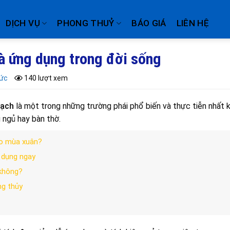
DỊCH VỤ
PHONG THUỶ
BÁO GIÁ
LIÊN HỆ
và ứng dụng trong đời sống
tức
140 lượt xem
rạch
là một trong những trường phái phổ biến và thực tiễn nhất k
 ngủ hay bàn thờ.
ào mùa xuân?
 dụng ngay
 không?
ng thủy