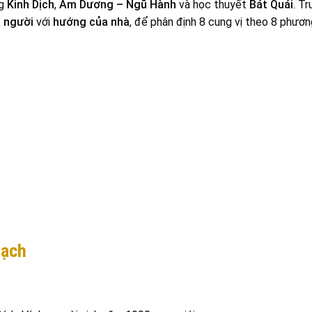
ng
Kinh Dịch
,
Âm Dương – Ngũ Hành
và học thuyết
Bát Quái
. T
a người
với
hướng của nhà
, để phân định 8 cung vị theo 8 phươn
rạch