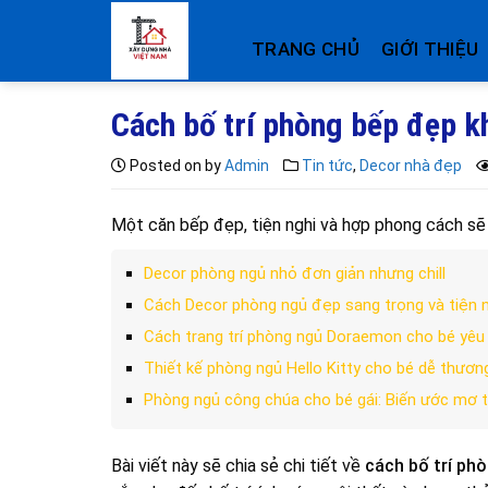
Skip
to
TRANG CHỦ
GIỚI THIỆU
content
Cách bố trí phòng bếp đẹp k
Posted on
by
Admin
Tin tức
,
Decor nhà đẹp
Một căn bếp đẹp, tiện nghi và hợp phong cách sẽ
Decor phòng ngủ nhỏ đơn giản nhưng chill
Cách Decor phòng ngủ đẹp sang trọng và tiện n
Cách trang trí phòng ngủ Doraemon cho bé yêu
Thiết kế phòng ngủ Hello Kitty cho bé dễ thươn
Phòng ngủ công chúa cho bé gái: Biến ước mơ 
Bài viết này sẽ chia sẻ chi tiết về
cách bố trí ph