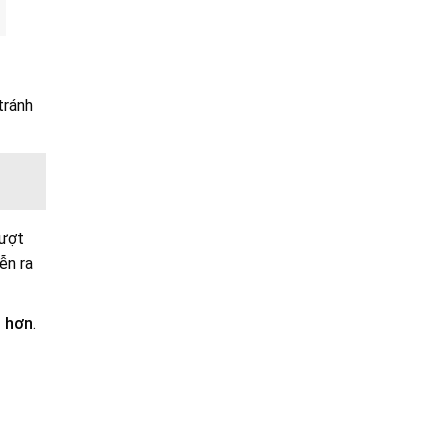
tránh
vượt
ễn ra
g hơn
.