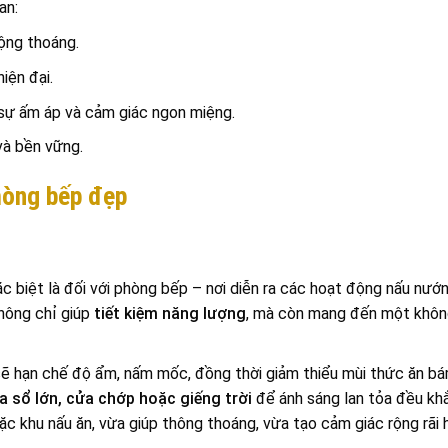
an:
ộng thoáng.
iện đại.
sự ấm áp và cảm giác ngon miệng.
và bền vững.
hòng bếp đẹp
ặc biệt là đối với phòng bếp – nơi diễn ra các hoạt động nấu nướ
không chỉ giúp
tiết kiệm năng lượng
, mà còn mang đến một khôn
ẽ hạn chế độ ẩm, nấm mốc, đồng thời giảm thiểu mùi thức ăn bám
a sổ lớn, cửa chớp hoặc giếng trời
để ánh sáng lan tỏa đều kh
oặc khu nấu ăn, vừa giúp thông thoáng, vừa tạo cảm giác rộng rãi 