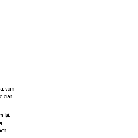
ng, sum
g gian
 lại.
ắp
hơn