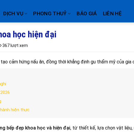
DỊCH VỤ
PHONG THUỶ
BÁO GIÁ
LIÊN HỆ
hoa học hiện đại
367 lượt xem
 tạo cảm hứng nấu ăn, đồng thời khẳng định gu thẩm mỹ của gia 
ghi
 2026
g
thành hiện thực
òng bếp đẹp khoa học và hiện đại
, từ thiết kế, lựa chọn vật liệu