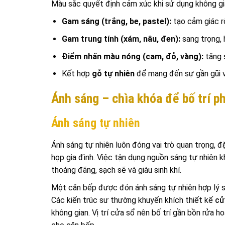
Màu sắc quyết định cảm xúc khi sử dụng không gi
Gam sáng (trắng, be, pastel):
tạo cảm giác r
Gam trung tính (xám, nâu, đen):
sang trọng, h
Điểm nhấn màu nóng (cam, đỏ, vàng):
tăng 
Kết hợp
gỗ tự nhiên
để mang đến sự gần gũi 
Ánh sáng – chìa khóa để bố trí p
Ánh sáng tự nhiên
Ánh sáng tự nhiên luôn đóng vai trò quan trọng, đ
họp gia đình. Việc tận dụng nguồn sáng tự nhiên 
thoáng đãng, sạch sẽ và giàu sinh khí.
Một căn bếp được đón ánh sáng tự nhiên hợp lý s
Các kiến trúc sư thường khuyến khích thiết kế
cử
không gian. Vị trí cửa sổ nên bố trí gần bồn rửa h