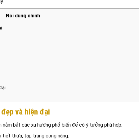
y.
Nội dung chính
i
đại
 đẹp và hiện đại
ần nắm bắt các xu hướng phổ biến để có ý tưởng phù hợp:
i tiết thừa, tập trung công năng.