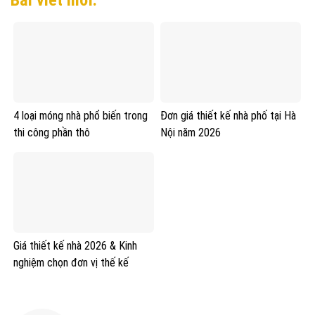
Bài viết mới:
4 loại móng nhà phổ biến trong
Đơn giá thiết kế nhà phố tại Hà
thi công phần thô
Nội năm 2026
Giá thiết kế nhà 2026 & Kinh
nghiệm chọn đơn vị thế kế