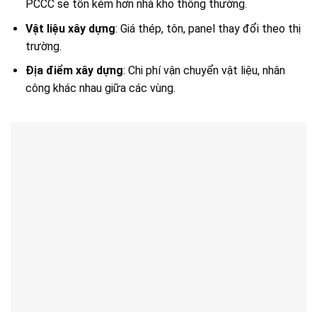
PCCC sẽ tốn kém hơn nhà kho thông thường.
Vật liệu xây dựng
: Giá thép, tôn, panel thay đổi theo thị
trường.
Địa điểm xây dựng
: Chi phí vận chuyển vật liệu, nhân
công khác nhau giữa các vùng.