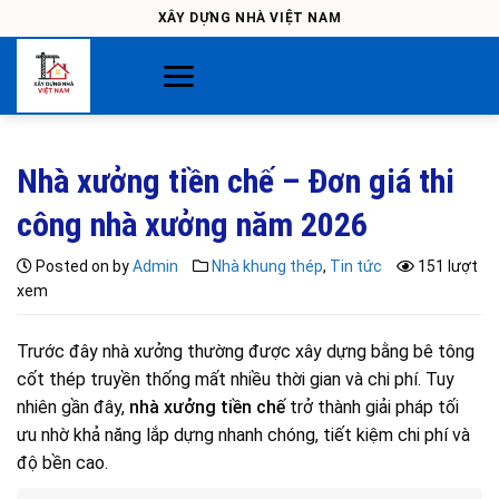
Skip
XÂY DỰNG NHÀ VIỆT NAM
to
content
Nhà xưởng tiền chế – Đơn giá thi
công nhà xưởng năm 2026
Posted on
by
Admin
Nhà khung thép
,
Tin tức
151 lượt
xem
Trước đây nhà xưởng thường được xây dựng bằng bê tông
cốt thép truyền thống mất nhiều thời gian và chi phí. Tuy
nhiên gần đây,
nhà xưởng tiền chế
trở thành giải pháp tối
ưu nhờ khả năng lắp dựng nhanh chóng, tiết kiệm chi phí và
độ bền cao.