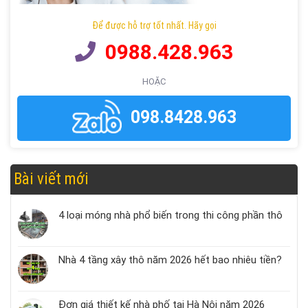
Để được hỗ trợ tốt nhất. Hãy gọi
0988.428.963
HOẶC
098.8428.963
Bài viết mới
4 loại móng nhà phổ biến trong thi công phần thô
Nhà 4 tầng xây thô năm 2026 hết bao nhiêu tiền?
Đơn giá thiết kế nhà phố tại Hà Nội năm 2026