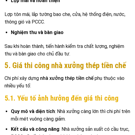
Lợp mái và hoàn thiện
Lợp tôn mái, lắp tường bao che, cửa, hệ thống điện, nước,
thông gió và PCCC.
Nghiệm thu và bàn giao
Sau khi hoàn thành, tiến hành kiểm tra chất lượng, nghiệm
thu và bàn giao cho chủ đầu tư.
5. Giá thi công nhà xưởng thép tiền chế
Chi phí xây dựng
nhà xưởng thép tiền chế
phụ thuộc vào
nhiều yếu tố:
5.1. Yếu tố ảnh hưởng đến giá thi công
Quy mô và diện tích
: Nhà xưởng càng lớn thì chi phí trên
mỗi mét vuông càng giảm.
Kết cấu và công năng
: Nhà xưởng sản xuất có cầu trục,