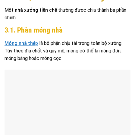
Một
nhà xưởng tiền chế
thường được chia thành ba phần
chính:
3.1. Phần móng nhà
Móng nhà thép
là bộ phận chịu tải trọng toàn bộ xưởng.
Tùy theo địa chất và quy mô, móng có thể là móng đơn,
móng băng hoặc móng cọc.