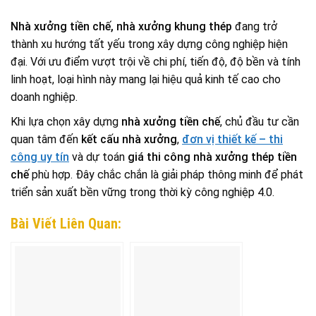
Nhà xưởng tiền chế, nhà xưởng khung thép
đang trở
thành xu hướng tất yếu trong xây dựng công nghiệp hiện
đại. Với ưu điểm vượt trội về chi phí, tiến độ, độ bền và tính
linh hoạt, loại hình này mang lại hiệu quả kinh tế cao cho
doanh nghiệp.
Khi lựa chọn xây dựng
nhà xưởng tiền chế
, chủ đầu tư cần
quan tâm đến
kết cấu nhà xưởng
,
đơn vị thiết kế – thi
công uy tín
và dự toán
giá thi công nhà xưởng thép tiền
chế
phù hợp. Đây chắc chắn là giải pháp thông minh để phát
triển sản xuất bền vững trong thời kỳ công nghiệp 4.0.
Bài Viết Liên Quan: