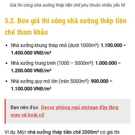
Giá thi công nhà xưởng thép tiền chế phụ thuộc nhiều yếu tố
5.2. Đơn giá thi công nhà xường thép tiền
chế tham khảo
Nhà xưởng khung thép nhỏ (dưới 1000m²):
1.100.000 –
1.400.000 VNĐ/m²
Nhà xưởng trung bình (1000 – 5000m²):
1.000.000 –
1.200.000 VNĐ/m²
Nhà xưởng quy mô lớn (trên 5000m²):
900.000 –
1.100.000 VNĐ/m²
Bạn nên đọc
Decor phòng ngủ vintage đầy lãng
mạn và hoài cổ
Ví dụ: Một
nhà xưởng thép tiền chế 2000m²
có giá thi