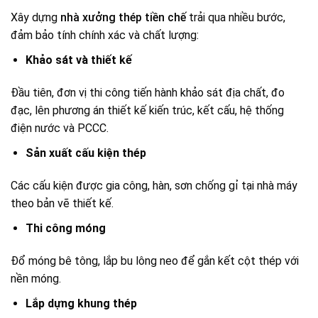
Xây dựng
nhà xưởng thép tiền chế
trải qua nhiều bước,
đảm bảo tính chính xác và chất lượng:
Khảo sát và thiết kế
Đầu tiên, đơn vị thi công tiến hành khảo sát địa chất, đo
đạc, lên phương án thiết kế kiến trúc, kết cấu, hệ thống
điện nước và PCCC.
Sản xuất cấu kiện thép
Các cấu kiện được gia công, hàn, sơn chống gỉ tại nhà máy
theo bản vẽ thiết kế.
Thi công móng
Đổ móng bê tông, lắp bu lông neo để gắn kết cột thép với
nền móng.
Lắp dựng khung thép