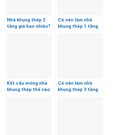
Nhà khung thép 2
Có nên làm nhà
tầng giá bao nhiêu?
khung thép 1 tầng
hay không?
Kết cấu móng nhà
Có nên làm nhà
khung thép thế nào
khung thép 3 tầng
là đạt chuẩn xây
hay không?
dựng