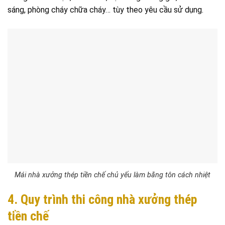
sáng, phòng cháy chữa cháy… tùy theo yêu cầu sử dụng.
Mái nhà xưởng thép tiền chế chủ yếu làm bằng tôn cách nhiệt
4. Quy trình thi công nhà xưởng thép
tiền chế