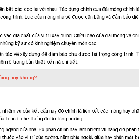
iên kết các cọc lại với nhau. Tác dụng chính của đài móng chính l
công trình. Lực của móng nhà sẽ được cân bằng và đảm bảo diệ
 vào địa chất của vị trí xây dựng. Chiều cao của đài móng và ch
 những kỹ sư có kinh nghiệm chuyên môn cao.
n tắc về xây dựng để đảm bảo chịu được tải trọng công trình. 
 rõ trong bản thiết kế nhà chi tiết.
tầng hay không?
 nhiệm vụ của kết cấu này đó chính là liên kết các móng hay ph
của toàn bộ hệ thống được tăng cường.
ng ngang của nhà. Bộ phận chính này làm nhiệm vụ nâng đỡ phần
ụ thuộc vào vị trí của tường, nằm phía ngoài, giữa hay phần mặt b