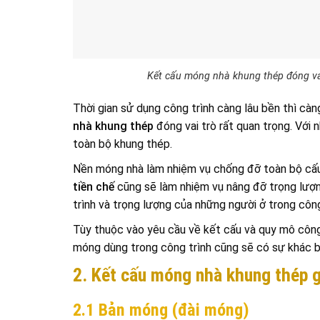
Kết cấu móng nhà khung thép đóng va
Thời gian sử dụng công trình càng lâu bền thì càn
nhà khung thép
đóng vai trò rất quan trọng. Với 
toàn bộ khung thép.
Nền móng nhà làm nhiệm vụ chống đỡ toàn bộ cấu 
tiền chế
cũng sẽ làm nhiệm vụ nâng đỡ trọng lượ
trình và trọng lượng của những người ở trong công
Tùy thuộc vào yêu cầu về kết cấu và quy mô công
móng dùng trong công trình cũng sẽ có sự khác b
2. Kết cấu móng nhà khung thép 
2.1 Bản móng (đài móng)