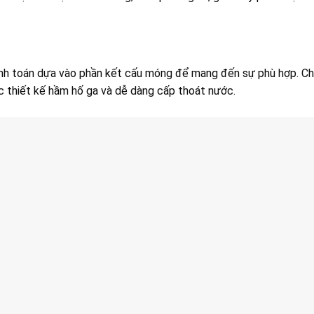
nh toán dựa vào phần kết cấu móng để mang đến sự phù hợp. Ch
 thiết kế hầm hố ga và dễ dàng cấp thoát nước.