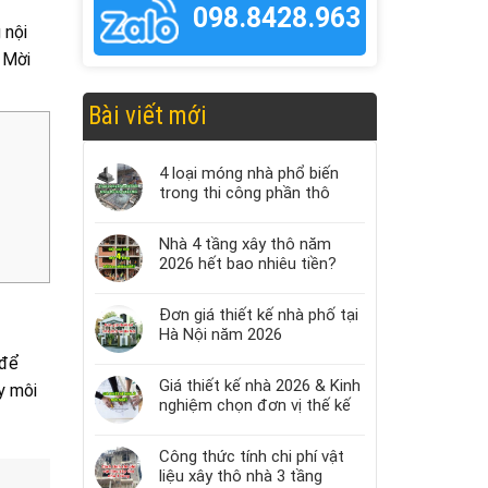
098.8428.963
 nội
. Mời
Bài viết mới
4 loại móng nhà phổ biến
trong thi công phần thô
Nhà 4 tầng xây thô năm
2026 hết bao nhiêu tiền?
Đơn giá thiết kế nhà phố tại
Hà Nội năm 2026
 để
Giá thiết kế nhà 2026 & Kinh
y môi
nghiệm chọn đơn vị thế kế
Công thức tính chi phí vật
liệu xây thô nhà 3 tầng