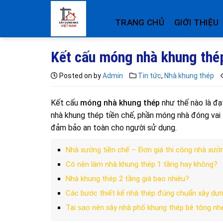
Skip
to
TRANG CHỦ
GIỚI THIỆU
content
Kết cấu móng nhà khung thép
Posted on
by
Admin
Tin tức
,
Nhà khung thép
Kết cấu
móng nhà khung thép
như thế nào là đạ
nhà khung thép tiền chế, phần móng nhà đóng vai 
đảm bảo an toàn cho người sử dụng.
Nhà xưởng tiền chế – Đơn giá thi công nhà xư
Có nên làm nhà khung thép 1 tầng hay không?
Nhà khung thép 2 tầng giá bao nhiêu?
Các bước thiết kế nhà thép đúng chuẩn xây dự
Tại sao nên xây nhà phố khung thép bê tông nh