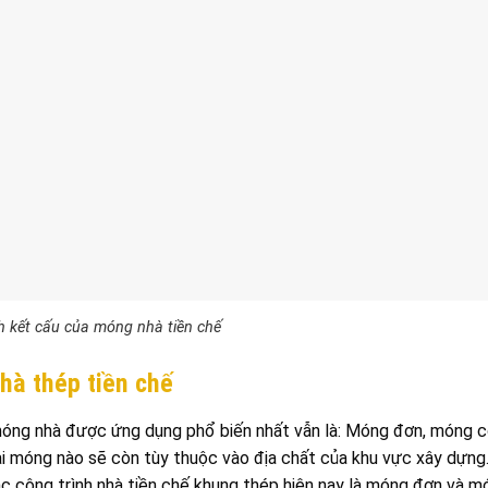
 kết cấu của móng nhà tiền chế
hà thép tiền chế
 móng nhà được ứng dụng phổ biến nhất vẫn là: Móng đơn, móng c
i móng nào sẽ còn tùy thuộc vào địa chất của khu vực xây dựng
ác công trình nhà tiền chế khung thép hiện nay là móng đơn và m